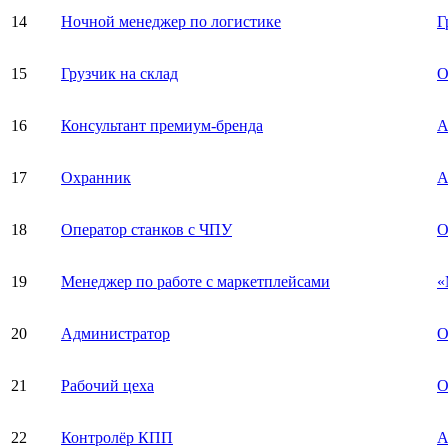
14
Ночной менеджер по логистике
Г
15
Грузчик на склад
О
16
Консультант премиум-бренда
A
17
Охранник
А
18
Оператор станков с ЧПУ
О
19
Менеджер по работе с маркетплейсами
«
20
Администратор
О
21
Рабочий цеха
О
22
Контролёр КПП
А