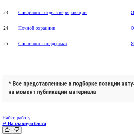
23
Специалист отдела верификации
О
24
Ночной охранник
О
25
Специалист поддержки
Я
* Все представленные в подборке позиции акт
на момент публикации материала
Найти работу
↩
На главную блога