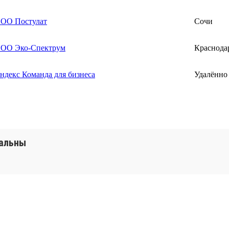
ОО Постулат
Сочи
ОО Эко-Спектрум
Краснода
ндекс Команда для бизнеса
Удалённо
уальны