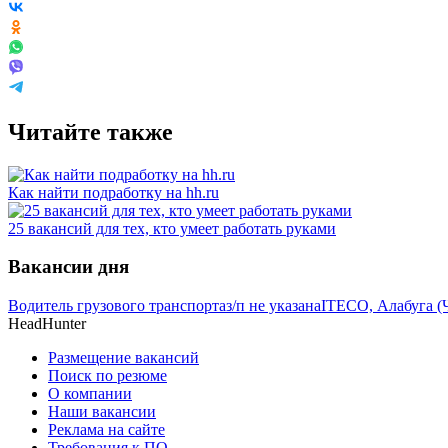
Читайте также
Как найти подработку на hh.ru
25 вакансий для тех, кто умеет работать руками
Вакансии дня
Водитель грузового транспорта
з/п не указана
ITECO, Алабуга (
HeadHunter
Размещение вакансий
Поиск по резюме
О компании
Наши вакансии
Реклама на сайте
Требования к ПО