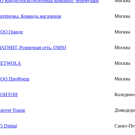
О Кондитерско-булочный комбинат Черёмушки
Москва
ятёрочка. Команда магазинов
Москва
ОО Гранде
Москва
АГНИТ, Розничная сеть. OMNI
Москва
GETWOLA
Москва
ОО ПроФреш
Москва
НОНТОН
Коледино
orever Young
Домодедо
5 Digital
Санкт-Пе