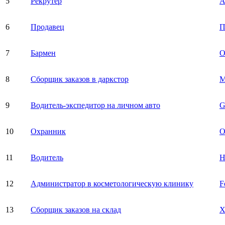
5
Рекрутер
А
6
Продавец
П
7
Бармен
О
8
Сборщик заказов в даркстор
М
9
Водитель-экспедитор на личном авто
10
Охранник
О
11
Водитель
12
Администратор в косметологическую клинику
F
13
Сборщик заказов на склад
X