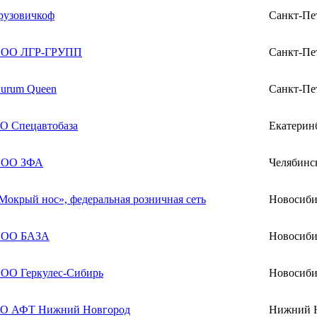
рузовичкоф
Санкт-Пе
ОО ЛГР-ГРУПП
Санкт-Пе
urum Queen
Санкт-Пе
О Спецавтобаза
Екатерин
ОО ЗФА
Челябинс
Мокрый нос», федеральная розничная сеть
Новосиби
ОО БАЗА
Новосиби
ОО Геркулес-Сибирь
Новосиби
О АФТ Нижний Новгород
Нижний 