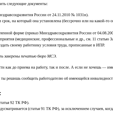
вить следующие документы:
здравсоцразвития России от 24.11.2010 № 1031н).
) и срок, на который она установлена (бессрочно или на какой-т
нной форме (приказ Минздравсоцразвития России от 04.08.2008 
ятия (медицинские, профессиональные и др., см. 11 статью За
здать своему работнику условия труда, прописанные в ИПР.
ть заверены печатью бюро МСЭ.
как до приема на работу, так и после. А если не хочешь — име
ли ты решишь сообщить работодателю об имеющейся инвалидност
:
статья 92 ТК РФ).
едусматривается (статья 91 ТК РФ), за исключением случаев, к