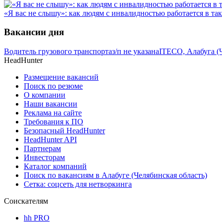
«Я вас не слышу»: как людям с инвалидностью работается в та
Вакансии дня
Водитель грузового транспорта
з/п не указана
ITECO, Алабуга (
HeadHunter
Размещение вакансий
Поиск по резюме
О компании
Наши вакансии
Реклама на сайте
Требования к ПО
Безопасный HeadHunter
HeadHunter API
Партнерам
Инвесторам
Каталог компаний
Поиск по вакансиям в Алабуге (Челябинская область)
Сетка: соцсеть для нетворкинга
Соискателям
hh PRO