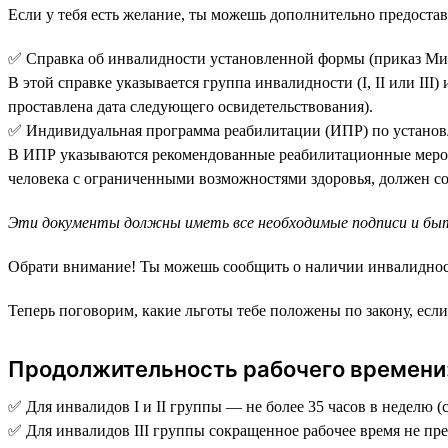
Если у тебя есть желание, ты можешь дополнительно предоста
✅ Справка об инвалидности установленной формы (приказ Мин
В этой справке указывается группа инвалидности (I, II или III
проставлена дата следующего освидетельствования).
✅ Индивидуальная программа реабилитации (ИПР) по установле
В ИПР указываются рекомендованные реабилитационные меропри
человека с ограниченными возможностями здоровья, должен со
Эти документы должны иметь все необходимые подписи и бы
Обрати внимание! Ты можешь сообщить о наличии инвалидности 
Теперь поговорим, какие льготы тебе положены по закону, ес
Продолжительность рабочего времени
✅ Для инвалидов I и II группы — не более 35 часов в неделю (
✅ Для инвалидов III группы сокращенное рабочее время не пр