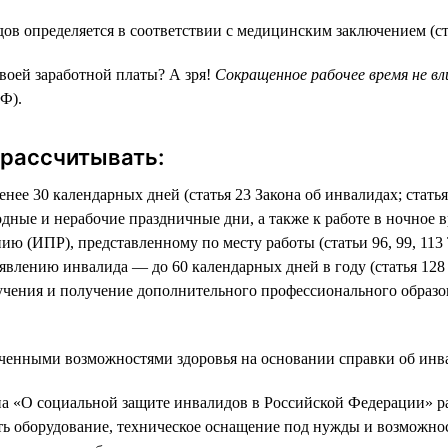
в определяется в соответствии с медицинским заключением (ст
твоей заработной платы? А зря!
Сокращенное рабочее время не в
РФ).
 рассчитывать:
е 30 календарных дней (статья 23 Закона об инвалидах; статья
ные и нерабочие праздничные дни, а также к работе в ночное вр
ю (ИПР), представленному по месту работы (статьи 96, 99, 113 
явлению инвалида — до 60 календарных дней в году (статья 128
ения и получение дополнительного профессионального образова
ченными возможностями здоровья на основании справки об инва
она «О социальной защите инвалидов в Российской Федерации» р
ть оборудование, техническое оснащение под нужды и возможност