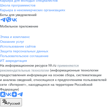
Карьера для молодых специалистов
pr@nsk.hh.ru
Школа программистов
Карьера в некоммерческих организациях
Минск
Боты для уведомлений
пр-т Дзержинского, д. 57,
10 этаж, помещение 45-1
Мобильное приложение
+375 (17)
336-03-02
Этика и комплаенс
pr@rabota.by
Оказание услуг
Использование сайтов
Алматы
Защита персональных данных
Пользовательское соглашение
пр. Абая, д. 151, БЦ Алатау,
ИТ аккредитация
12 этаж, офис 1209
На информационном ресурсе hh.ru
применяются
+7 727 232-13-13
рекомендательные технологии
(информационные технологии
pr@headhunter.com.kz
предоставления информации на основе сбора, систематизации
и анализа сведений, относящихся к предпочтениям пользователей
сети «Интернет», находящихся на территории Российской
Федерации)
Русский