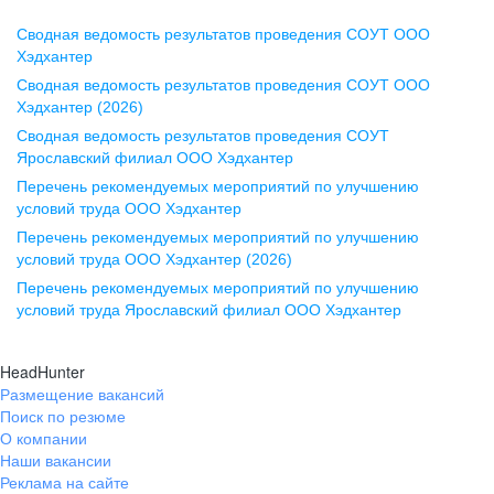
Сводная ведомость результатов проведения СОУТ ООО
Воронеж
Хэдхантер
Сводная ведомость результатов проведения СОУТ ООО
ул. Комиссаржевской, д. 10,
Хэдхантер (2026)
офис 1212
Сводная ведомость результатов проведения СОУТ
+7 473 280-05-05
Ярославский филиал ООО Хэдхантер
pr@vrn.hh.ru
Перечень рекомендуемых мероприятий по улучшению
условий труда ООО Хэдхантер
Казань
Перечень рекомендуемых мероприятий по улучшению
ул. Спартаковская, д. 2А, этаж 3,
условий труда ООО Хэдхантер (2026)
помещение 15
Перечень рекомендуемых мероприятий по улучшению
условий труда Ярославский филиал ООО Хэдхантер
+7 843 212-12-50
pr@kzn.hh.ru
HeadHunter
Размещение вакансий
Екатеринбург
Поиск по резюме
ул. Боевых Дружин, стр. 20,
О компании
5 этаж, офис 505, 521
Наши вакансии
Реклама на сайте
+7 343 226-79-99