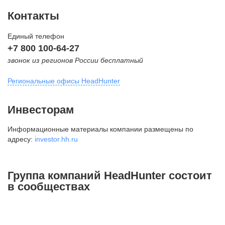
Контакты
Единый телефон
+7 800 100-64-27
звонок из регионов России бесплатный
Региональные офисы HeadHunter
Москва
Инвесторам
внутригородская территория
Информационные материалы компании размещены по
Муниципальный округ Тверской,
адресу:
investor.hh.ru
2-я Брестская ул., д. 48,
помещение 25
+7 495 974-64-27
Группа компаний HeadHunter состоит
+7 495 980-64-27
в сообществах
+7 495 134-92-24
press@hh.ru