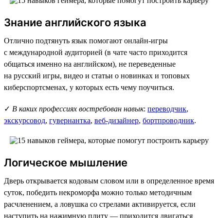
Знание английского языка
Отлично подтянуть язык помогают онлайн-игры
с международной аудиторией (в чате часто приходится
общаться именно на английском), не переведенные
на русский игры, видео и статьи о новинках и топовых
киберспортсменах, у которых есть чему поучиться.
✓
В каких профессиях востребован навык
:
переводчик
,
экскурсовод
,
гувернантка
,
веб-дизайнер
,
бортпроводник
.
Логическое мышление
Дверь открывается кодовым словом или в определенное время
суток, победить некроморфа можно только методичным
расчленением, а ловушка со стрелами активируется, если
наступить на нажимную плиту — приходится двигаться