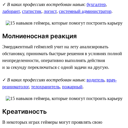
✓
В каких профессиях востребован навык
:
бухгалтер
,
лаборант
,
статистик
,
логист
,
системный администратор
.
Молниеносная реакция
Эмерджентный геймплей учит на лету анализировать
обстановку, принимать быстрые решения в условиях полной
неопределенности, оперативно выполнять действия
и за секунду переключаться с одной задачи на другую.
✓
В каких профессиях востребован навык
:
водитель
,
врач-
реаниматолог
,
телохранитель
,
пожарный
.
Креативность
В некоторых играх геймеры могут проявлять свою