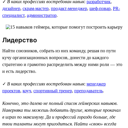
✓
В каких профессиях востребован навык
:
разработчик
,
дизайнер
,
скрам-мастер
,
продакт-менеджер
,
шеф-повар
,
PR-
специалист
,
администратор
.
Лидерство
Найти союзников, собрать из них команду, решая по пути
кучу организационных вопросов, донести до каждого
стратегию и грамотно распределить между ними роли — это
и есть лидерство.
✓
В каких профессиях востребован навык
:
менеджер
проектов
,
коуч
,
спортивный тренер
,
преподаватель
.
Конечно, это далеко не полный список геймерских навыков.
Наверняка ты можешь добавить другие, которые прокачал
в играх по максимуму. Да и профессий гораздо больше, где
твои таланты могут пригодиться. Найти «свою» всегда