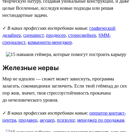
творческую натуру, создавая уникальные конструкции, и даже
целые Вселенные, исследуя новые подходы или решая
нестандартные задачи.
✓
В каких профессиях востребован навык
:
графический
дизайнер
,
сценарист
,
продюсер
,
сторисмейкер
,
SMM-
специалист
,
комьюнити-менеджер
.
Железные нервы
Мир не идеален — сюжет может зависнуть, программа
залагать, сокомандники заглючить. Если твой геймпад до сих
пор жив, значит, твоя стрессоустойчивость прокачана
до нечеловеческого уровня.
✓
В каких профессиях востребован навык
:
оператор контакт-
центра
,
продавец
,
акушер
,
психолог
,
менеджер по продажам
.