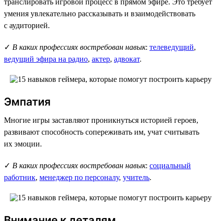
транслировать игровой процесс в прямом эфире. Это требует
умения увлекательно рассказывать и взаимодействовать
с аудиторией.
✓
В каких профессиях востребован навык
:
телеведущий
,
ведущий эфира на радио
,
актер
,
адвокат
.
Эмпатия
Многие игры заставляют проникнуться историей героев,
развивают способность сопереживать им, учат считывать
их эмоции.
✓
В каких профессиях востребован навык
:
социальный
работник
,
менеджер по персоналу
,
учитель
.
Внимание к деталям