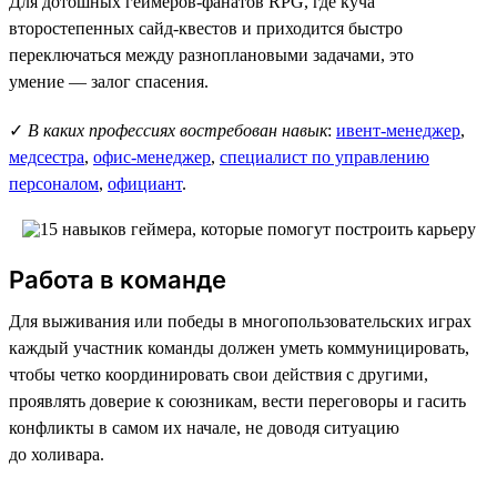
Для дотошных геймеров-фанатов RPG, где куча
второстепенных сайд-квестов и приходится быстро
переключаться между разноплановыми задачами, это
умение — залог спасения.
✓
В каких профессиях востребован навык
:
ивент-менеджер
,
медсестра
,
офис-менеджер
,
специалист по управлению
персоналом
,
официант
.
Работа в команде
Для выживания или победы в многопользовательских играх
каждый участник команды должен уметь коммуницировать,
чтобы четко координировать свои действия с другими,
проявлять доверие к союзникам, вести переговоры и гасить
конфликты в самом их начале, не доводя ситуацию
до холивара.