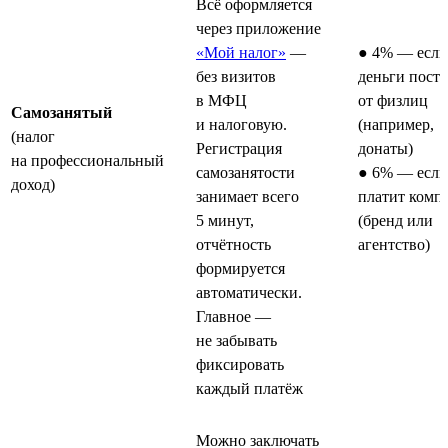
Всё оформляется
через приложение
«Мой налог»
—
● 4% — если
без визитов
деньги пост
в МФЦ
от физлиц
Самозанятый
и налоговую.
(например,
(налог
Регистрация
донаты)
на профессиональный
самозанятости
● 6% — если
доход)
занимает всего
платит комп
5 минут,
(бренд или
отчётность
агентство)
формируется
автоматически.
Главное —
не забывать
фиксировать
каждый платёж
Можно заключать