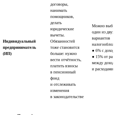
договоры,
нанимать
помощников,
делать
Можно выбр
юридические
один из двух
вычеты.
вариантов
Индивидуальный
Обязанностей
налогооблож
предприниматель
тоже становится
● 6% с доход
(ИП)
больше: нужно
● 15% от ра
вести отчётность,
между доход
платить взносы
и расходами
в пенсионный
фонд
и отслеживать
изменения
в законодательстве