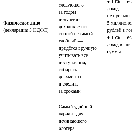
● 13% — есл
следующего
доход
за годом
не превышае
получения
Физическое лицо
5 миллионов
доходов. Этот
(декларация 3-НДФЛ)
рублей в год
способ не самый
● 15% — есл
удобный —
доход выше 
придётся вручную
суммы
учитывать все
поступления,
собирать
документы
и следить
за сроками
Самый удобный
вариант для
начинающего
блогера.