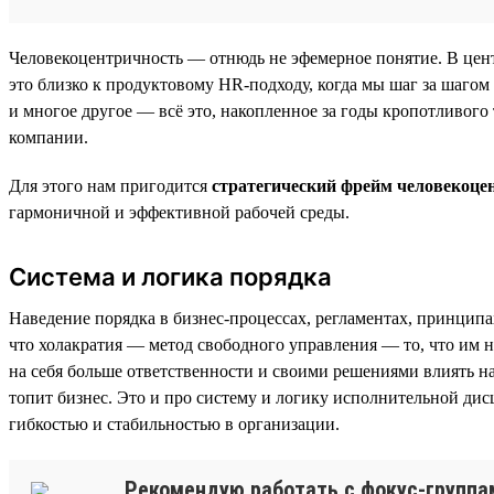
Человекоцентричность — отнюдь не эфемерное понятие. В цент
это близко к продуктовому HR-подходу, когда мы шаг за шагом
и многое другое — всё это, накопленное за годы кропотливого 
компании.
Для этого нам пригодится
стратегический фрейм человекоце
гармоничной и эффективной рабочей среды.
Система и логика порядка
Наведение порядка в бизнес-процессах, регламентах, принцип
что холакратия — метод свободного управления — то, что им н
на себя больше ответственности и своими решениями влиять н
топит бизнес. Это и про систему и логику исполнительной ди
гибкостью и стабильностью в организации.
Рекомендую работать с фокус-группам