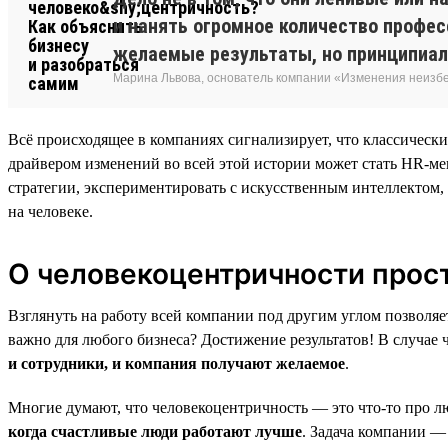
и нанять огромное количество професс
желаемые результаты, но принципиал
Марина Львова, основатель компании «Изменения неиз
Всё происходящее в компаниях сигнализирует, что классическ
драйвером изменений во всей этой истории может стать HR-мен
стратегии, экспериментировать с искусственным интеллектом,
на человеке.
О человекоцентричности прос
Взглянуть на работу всей компании под другим углом позволяе
важно для любого бизнеса? Достижение результатов! В случае ч
и сотрудники, и компания получают желаемое
.
Многие думают, что человекоцентричность — это что-то про лю
когда счастливые люди работают лучше
. Задача компании —