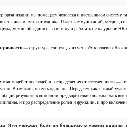
р организации мы помещаем человека и настраиваем систему та
 выстраиваем путь сотрудника. Пласт коммуникаций, метрик, сис
труда, можно объединить в систему и работать не на уровне HR-
нтричности
— структура, состоящая из четырёх ключевых блоков
ах взаимодействия людей и распределения ответственности — эт
ужно. Возможно, но есть одно но... Перед тем как каждый учас
а общий результат, в компании предварительно должна быть выс
сциплины, и про распределение ролей и функций, и про включен
и. Это сложно, бьёт по больному в самом начале,