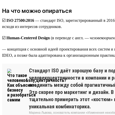
На что можно опираться
☑️
ISO 27500:2016
— стандарт ISO, зарегистрированный в 2016
исходя из интересов сотрудников.
☑️
Human-Centered Design
(в переводе с англ. —
человекоорие
— концепция с основной идеей проектирования всех систем и 
IDEO, а позже была адаптирована к организационным практик
Стандарт ISO даёт хорошую базу и по
человекоцентричности в компании и р
соединить между собой прагматичный 
Это скорее про маркетинг и дизайн. В
тщательно примерить этот «костюм» н
уникальная комбинаторика.
Марина Львова, основатель компании «Изменения неиз