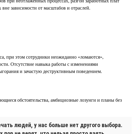
ров при неотлаженных процессах, разгон заработных плат
 вне зависимости от масштабов и отраслей.
еса, при этом сотрудники неожиданно «ломаются»,
ости. Отсутствие навыка работы с изменениями
выгорания и зачастую деструктивным поведением.
ющиеся обстоятельства, амбициозные лозунги и планы без
чать людей, у нас больше нет другого выбора.
х пор не верят, что нельзя просто взять