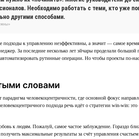
ионалов. Необходимо работать с теми, кто уже поп
ьно другими способами.
бежны»
ие подходы к управлению неэффективны, а значит — самое врем
еджер. За последние несколько лет эйчары проделали большой п
 автоматизировать рутинные операции. Но чтобы проекты по-на
тыми словами
т парадигма человекоцентричности, где основной фокус направл
еловекоцентричного подхода речь идёт о стратегии win-win: это
бовь к людям. Пожалуй, самое частое заблуждение. Гораздо бли
 получить максимальные результаты за счёт управления счастьем