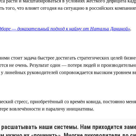
са расти и масштабироваться в условиях жёсткого дефицита кад
 того, что влияет сегодня на ситуацию в российских компаниях
одборе — доказательный подход к найму от Натальи Даниной»
.
ими стоит задача быстрее достигать стратегических целей бизн
тся не очень. Результат один — потеря людей и производительн
ти у линейных руководителей сопровождается высоким уровнем 
ский стресс, приобретённый со времён ковида, постоянно меня
тере вовлечённости и параличу инициативы.
т расшатывать наши системы. Нам приходится заме
ам нужно их «починить». Многие руководители до си