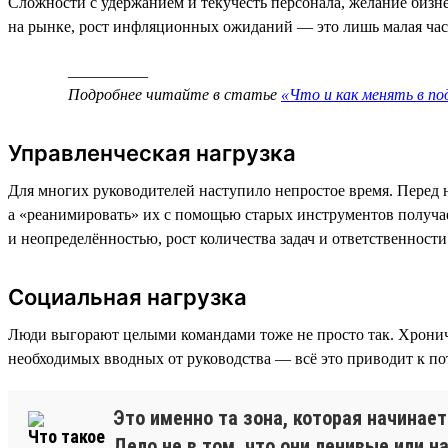
Сложности с удержанием и текучесть персонала, желание бизне
на рынке, рост инфляционных ожиданий — это лишь малая часть
__________
Подробнее читайте в статье
«Что и как менять в п
Управленческая нагрузка
Для многих руководителей наступило непростое время. Перед н
а «реанимировать» их с помощью старых инструментов получае
и неопределённостью, рост количества задач и ответственнос
Социальная нагрузка
Люди выгорают целыми командами тоже не просто так. Хрониче
необходимых вводных от руководства — всё это приводит к по
Это именно та зона, которая начинае
Дело не в том, что они ленивые или н