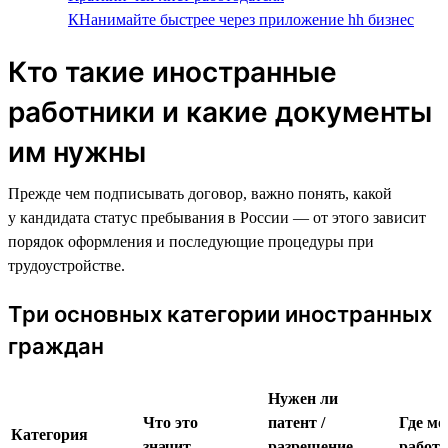
КНанимайте быстрее через приложение hh бизнес
Кто такие иностранные
работники и какие документы
им нужны
Прежде чем подписывать договор, важно понять, какой
у кандидата статус пребывания в России — от этого зависит
порядок оформления и последующие процедуры при
трудоустройстве.
Три основных категории иностранных
граждан
Нужен ли
Что это
патент /
Где м
Категория
значит
разрешение
работа