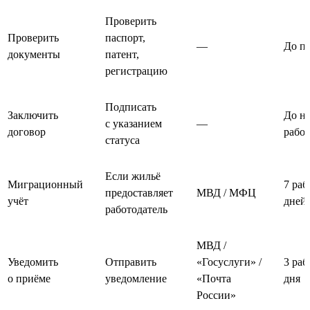
Проверить
Проверить
паспорт,
—
До п
документы
патент,
регистрацию
Подписать
Заключить
До на
с указанием
—
договор
рабо
статуса
Если жильё
Миграционный
7 раб
предоставляет
МВД / МФЦ
учёт
дней
работодатель
МВД /
Уведомить
Отправить
«Госуслуги» /
3 раб
о приёме
уведомление
«Почта
дня
России»