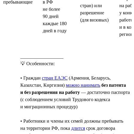
пребывающие
в РФ
стран) или
на раб
не более
разрешение
у конк
90 дней
(для визовых)
работо
каждые 180
и в ко
дней в году
регион
__________________
💡 Особенности:
• Граждан
стран ЕАЭС
(Армения, Беларусь,
Казахстан, Киргизия)
можно нанимать
без патента
и без разрешения на работу
— достаточно паспорта
(с соблюдением условий Трудового кодекса
и миграционных процедур)
• Работники и члены их семей должны пребывать
на территории РФ, пока
длится
срок договора