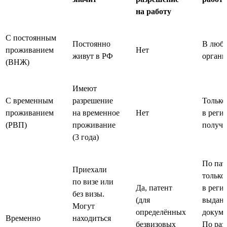
на работу
С постоянным
Постоянно
В люб
проживанием
Нет
живут в РФ
органи
(ВНЖ)
Имеют
С временным
разрешение
Только
проживанием
на временное
Нет
в регио
(РВП)
проживание
получ
(3 года)
По пат
Приехали
только
по визе или
Да, патент
в регио
без визы.
(для
выдан
Могут
определённых
докуме
Временно
находиться
безвизовых
По ра