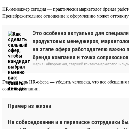
HR-менеджер сегодня — практически маркетолог бренда работо
Пренебрежительное отношение к оформлению может оттолкнуть с
Это особенно актуально для специали
продуктовых менеджеров, маркетолог
на этапе офера работодателю важно п
бренда компании и точка соприкоснов
Мария Гайворонская, старший контент-маркетолог Тильд
Главная цель HR-офера — убедить человека, что все обещания
соцсети компании.
Пример из жизни
На собеседовании и в переписке сотрудники б