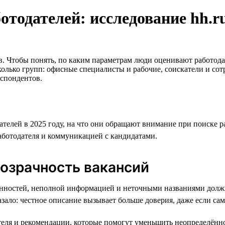
тодателей: исследование hh.r
в. Чтобы понять, по каким параметрам люди оценивают работода
сколько групп: офисные специалисты и рабочие, соискатели и со
еспондентов.
ателей в 2025 году, на что они обращают внимание при поиске р
аботодателя и коммуникацией с кандидатами.
озрачность вакансий
нностей, неполной информацией и неточными названиями должно
зало: честное описание вызывает больше доверия, даже если са
еля и рекомендации, которые помогут уменьшить неопределённо