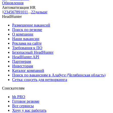
Обновления
Автоматизация HR
1
2
3
4
5
6
7
8
9
10
11
...
22
дальше
HeadHunter
Размещение вакансий
Поиск по резюме
О компании
Наши вакансии
Реклама на сайте
Требования к ПО
Безопасный HeadHunter
HeadHunter API
Партнерам
Инвесторам
Каталог компаний
Поиск по вакансиям в Алабуге (Челябинская область)
Сетка: соцсеть для нетворкинга
Соискателям
hh PRO
Готовое резюме
Все сервисы
Хочу у вас работать