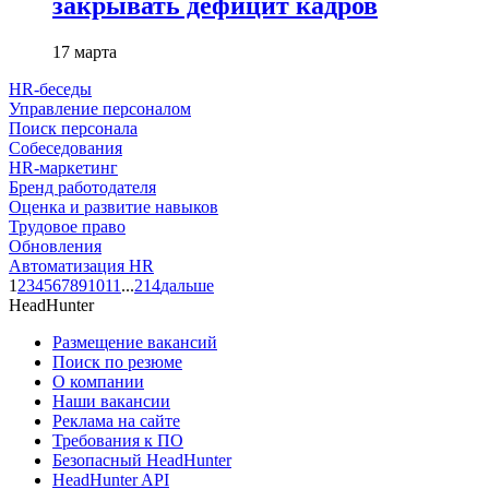
закрывать дефицит кадров
17 марта
HR-беседы
Управление персоналом
Поиск персонала
Собеседования
HR-маркетинг
Бренд работодателя
Оценка и развитие навыков
Трудовое право
Обновления
Автоматизация HR
1
2
3
4
5
6
7
8
9
10
11
...
214
дальше
HeadHunter
Размещение вакансий
Поиск по резюме
О компании
Наши вакансии
Реклама на сайте
Требования к ПО
Безопасный HeadHunter
HeadHunter API