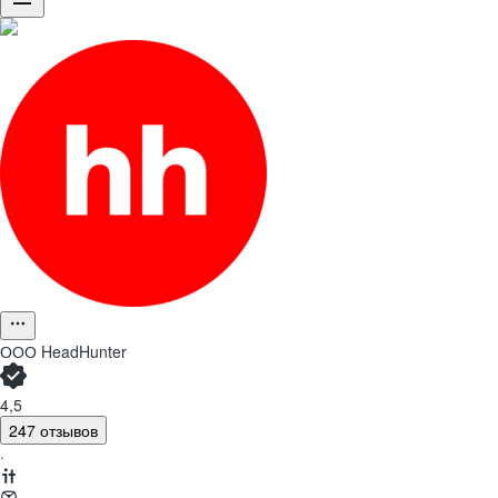
ООО
HeadHunter
4,5
247 отзывов
·