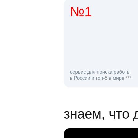
№1
1 мл
сервис для поиска работы
в России и топ-5 в мире ***
откликов на вак
знаем, что 