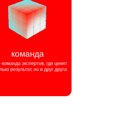
команда
команда экспертов, где ценят
лько результат, но и друг друга