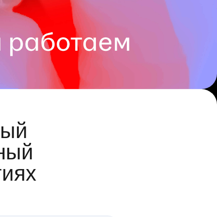
ый
ный
гиях