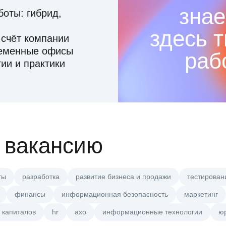
знае
оты: гибрид,
здесь 
 счёт компании
ременные офисы
раб
ии и практики
 вакансию
ты
разработка
развитие бизнеса и продажи
тестирован
финансы
информационная безопасность
маркетинг
 капиталов
hr
axo
информационные технологии
ю