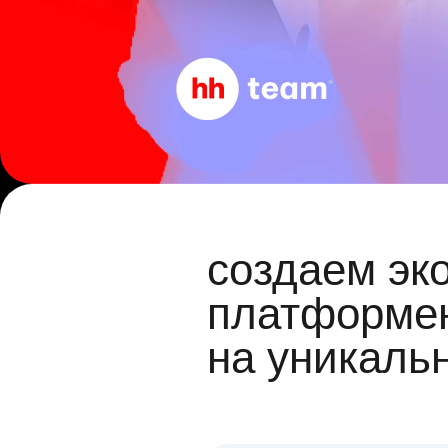
создаем эк
платформен
на уникаль