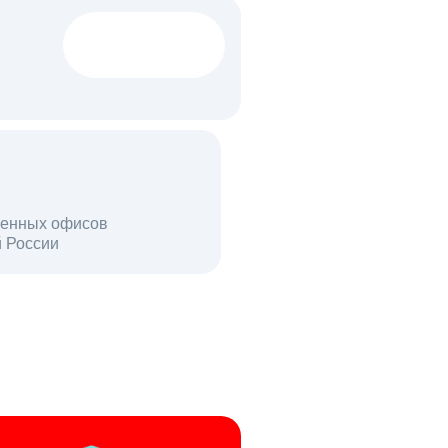
1522 тыс
вакансий
18 млн
енных офисов
й России
пользователей в день