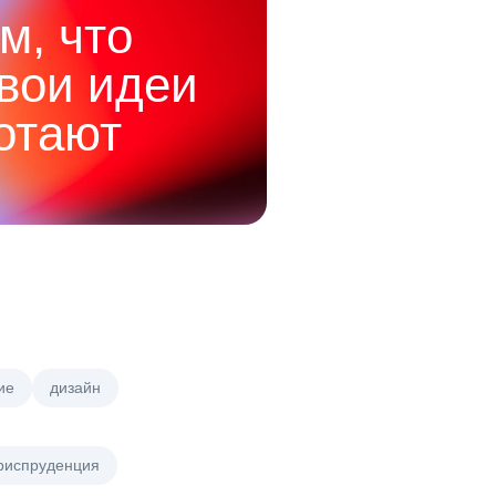
м, что
твои идеи
отают
ие
дизайн
риспруденция