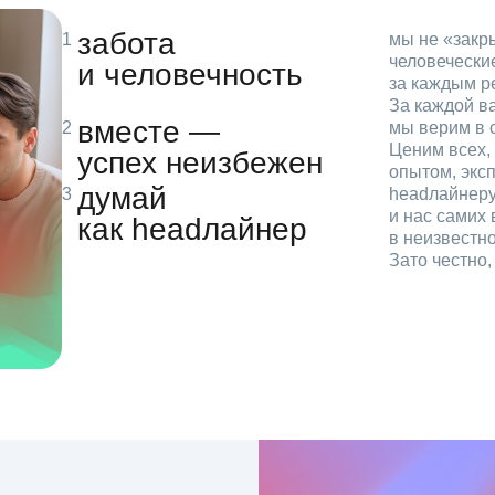
забота
мы не «зак
человечески
и человечность
за каждым р
За каждой в
вместе —
мы верим в с
Ценим всех, 
успех неизбежен
опытом, эксп
думай
headлайнеру
и нас самих 
как headлайнер
в неизвестн
Зато честно