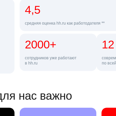
рд
4,5
средняя оценка hh.ru как работодателя **
2000+
68 млн
12
сотрудников уже работают
соврем
в hh.ru
резюме в базе
по все
ансии
для нас важно