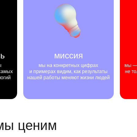
ть
миссия
ы
мы на конкретных цифрах
мы — 
самых
и примерах видим, как результаты
не то
логий
нашей работы меняют жизни людей
 мы ценим