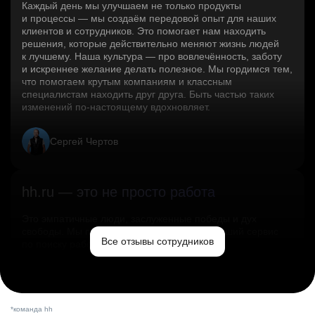
Каждый день мы улучшаем не только продукты
и процессы — мы создаём передовой опыт для наших
клиентов и сотрудников. Это помогает нам находить
решения, которые действительно меняют жизнь людей
к лучшему. Наша культура — про вовлечённость, заботу
и искреннее желание делать полезное. Мы гордимся тем,
что помогаем крутым компаниям и классным
специалистам находить друг друга. Быть частью таких
изменений по‑настоящему вдохновляет.
Сергей Чертов
hh.ru — это не просто работа
Это эмпатичные люди, заслуженные победы и дух
свободы. Мы помогаем миру и создаём лучший сервис
Все отзывы сотрудников
по поиску работы в стране.
Ольга Емельянова
*команда hh