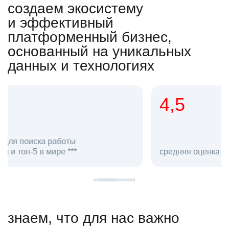
создаем экосистему
и эффективный
платформенный бизнес,
основанный на уникальных
данных и технологиях
4,5
20
сотруд
средняя оценка hh.ru как работодателя **
в hh.ru
знаем, что для нас важно