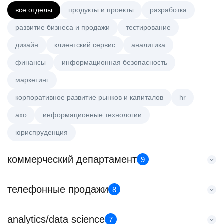
все отделы
продукты и проекты
разработка
развитие бизнеса и продажи
тестирование
дизайн
клиентский сервис
аналитика
финансы
информационная безопасность
маркетинг
корпоративное развитие рынков и капиталов
hr
axo
информационные технологии
юриспруденция
коммерческий департамент
9
Тренер по развитию компетенций продаж
телефонные продажи
8
HeadHunter::Коммерческий департамент
20 июл. 2026
Менеджер по продажам крупному бизнесу
analytics/data science
з/п не указана
7