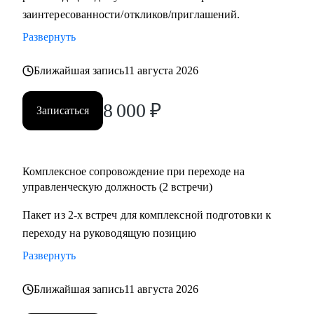
заинтересованности/откликов/приглашений.
системы мотивации и использую методику целеполагания
для достижения бизнес-результатов;
Развернуть
• Откатал мощную технологию общения с клиентами и
построения партнерских отношений;
Ближайшая запись
11 августа 2026
• Сотрудничаю с ВУЗами в разрезе карьерных определений
8 000
₽
студентов;
Записаться
С чем помогу:
• Карьерный рост и построение траектории развития;
Комплексное сопровождение при переходе на
• Аудит резюме для управляющих позиций;
управленческую должность (2 встречи)
• Оценка и усиление управленческих компетенций;
Пакет из 2-х встреч для комплексной подготовки к
• Проработка навыков построения и мотивации команды;
переходу на руководящую позицию
• Стратегическое планирование и целеполагание;
• Определение истинных целей и мотиваций;
Развернуть
• Проработка синдромов самозванца и отличника и др.;
• Определение ограничений и их проработка;
Ближайшая запись
11 августа 2026
• Выход из состояния профессионального выгорания;