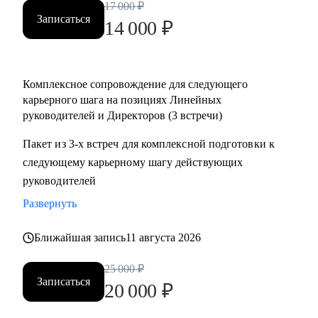
17 000
₽
• Определить вектор направления карьеры;
Записаться
14 000
₽
• Многое другое;
Кому могу помочь:
Комплексное сопровождение для следующего
• Директорам по направлениям: общее и операционное
карьерного шага на позициях Линейных
управление, продажи, развитие бизнеса;
руководителей и Директоров (3 встречи)
• Собственникам/акционерам компаний;
• Руководителям групп/отделов;
Пакет из 3-х встреч для комплексной подготовки к
• Менеджерам, при переходе на руководящие должности;
следующему карьерному шагу действующих
• Студентам и молодым специалистам, в построение
руководителей
карьерных треков, для достижения руководящих позиций;
Развернуть
Ближайшая запись
11 августа 2026
25 000
₽
Записаться
20 000
₽