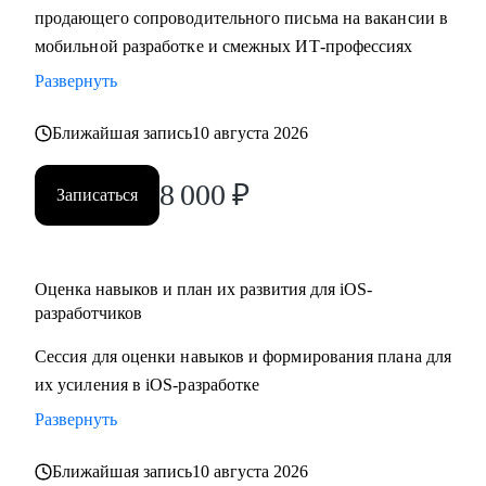
продающего сопроводительного письма на вакансии в
• Составить резюме и сопроводительное письма,
мобильной разработке и смежных ИТ-профессиях
подготовиться к собеседованию и разобрать тестовые
задания
Развернуть
• Отрепетировать собеседования в условиях максимально
Ближайшая запись
10 августа 2026
близких к реальным
• Изучить основные инструменты или углубить знания в
8 000
₽
мобильной работке под iOS
Записаться
• Разобраться с разными подходами к разработке
(монолиты, микросервисы, многомодульность)
• Разобраться, какие архитектурные подходы существуют и
Оценка навыков и план их развития для iOS-
как их применять
разработчиков
Сессия для оценки навыков и формирования плана для
Кому могу помочь:
их усиления в iOS-разработке
• Juinior и Middle мобильным разработчикам (iOS, Android)
• Любым IT-специалистам, кто хочет перейти на
Развернуть
руководящую должность
Ближайшая запись
10 августа 2026
• IT-лидам, кто недавно стал руководителем, и Project-