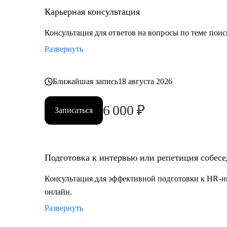
• Управление персоналом
Карьерная консультация
• Страхование
• Продажи / Услуги
Консультация для ответов на вопросы по теме поис
• Информационные технологии
Развернуть
Мой подход в работе – не делаю за вас, делаю вместе 
Ближайшая запись
18 августа 2026
6 000
₽
Записаться
Подготовка к интервью или репетиция собес
Консультация для эффективной подготовки к HR-и
онлайн.
Развернуть