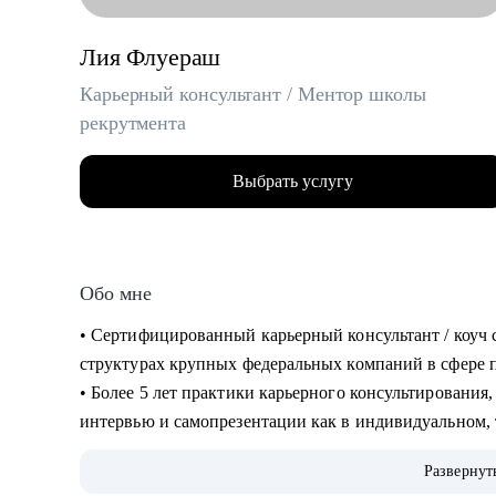
Лия Флуераш
Карьерный консультант / Ментор школы
рекрутмента
Выбрать услугу
Обо мне
• Сертифицированный карьерный консультант / коуч 
структурах крупных федеральных компаний в сфере по
• Более 5 лет практики карьерного консультирования,
интервью и самопрезентации как в индивидуальном, 
Secrets “ Все секреты поиска работы”.
Развернут
• 5000+ составленных резюме для специалистов разн