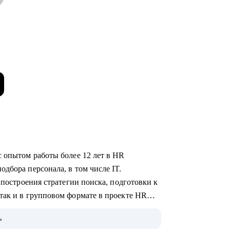
с опытом работы более 12 лет в HR
дбора персонала, в том числе IT.
 построения стратегии поиска, подготовки к
так и в групповом формате в проекте HR
ь
ого уровня и специализации.