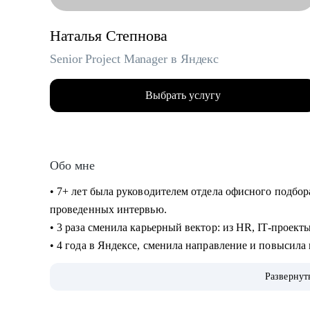
Наталья Степнова
Senior Project Manager в Яндекс
Выбрать услугу
Обо мне
• 7+ лет была руководителем отдела офисного подбор
проведенных интервью.
• 3 раза сменила карьерный вектор: из HR, IT-проект
• 4 года в Яндексе, сменила направление и повысила
• Управляла крупными проектами для Яндекс Еды.
Развернут
• Сейчас делаю проекты для Рекламной сети Яндекса (
стратегические и bizdev инициативы.