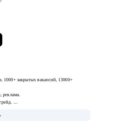
а. 1000+ закрытых вакансий, 13000+
ы, реклама.
 грейд.
ь
60 000+ пользователей), в том числе