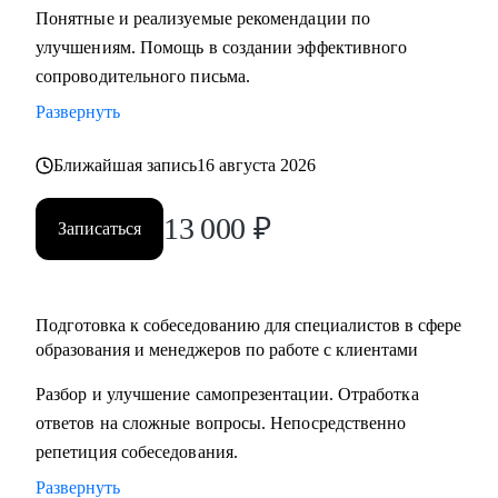
Понятные и реализуемые рекомендации по
составлению резюме, подготовка к интервью и помощь в
улучшениям. Помощь в создании эффективного
старте/продвижении в карьере в образовании и смежных
сопроводительного письма.
областях.
• Менторство для Senior-менеджеров.
Развернуть
• Бизнес-трекинг стартапов в образовании.
Ближайшая запись
16 августа 2026
• Сформулировать карьерную цель и разработать план для
ее достижения.
13 000
₽
Записаться
Кому могу помочь:
• Специалистам всех уровней в сфере образования и
смежных областей.
Подготовка к собеседованию для специалистов в сфере
• Менеджерам по продажам и по работе с клиентами.
образования и менеджеров по работе с клиентами
• Руководителям бизнеса, отделов.
Разбор и улучшение самопрезентации. Отработка
• Новичкам, кто только начинает свой путь.
ответов на сложные вопросы. Непосредственно
• Опытным специалистам, которые хотят сделать шаг
репетиция собеседования.
вперед в своей карьере.
Развернуть