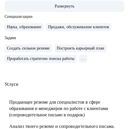
ABBA Centre.
Развернуть
• Закончила школу в Вашингтоне, США, высшее
лингвистическое образование в ЧГУ, РФ.
Специализации
• Сейчас учусь в магистратуре МИП на практического
Наука, образование
Продажи, обслуживание клиентов
психолога и коуча.
• Создала два собственных бизнес-проекта с 0, вывела в
Задачи
"+" и продала как готовый успешный бизнес (студия
Создать сильное резюме
Построить карьерный план
красоты и школа английского языка для детей и взрослых).
Проработать стратегию поиска работы
...
• 10 лет управляла бизнесом в образовательной сфере
(Центр дополнительного образования, частная школа и
английский детский сад)
• Эксперт в области ведения бизнеса в образовательной
Услуги
сфере.
• Провела 1000+ собеседований.
Продающее резюме для специалистов в сфере
• Наняла и адаптировала 100+ сотрудников.
образования и менеджеров по работе с клиентами
(сопроводительное письмо в подарок)
С чем помогу:
Анализ твоего резюме и сопроводительного письма.
• Карьерное консультирование, рекомендации по