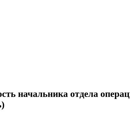
ость начальника отдела опера
ь)