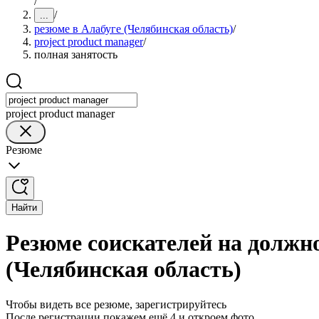
/
/
...
резюме в Алабуге (Челябинская область)
/
project product manager
/
полная занятость
project product manager
Резюме
Найти
Резюме соискателей на должно
(Челябинская область)
Чтобы видеть все резюме, зарегистрируйтесь
После регистрации покажем ещё 4 и откроем фото