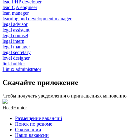
lead PHP developer
lead QA engineer
lean manager
learning and development manager
legal advisor
legal assistant
legal counsel
legal intern
legal manager
legal secretary
level designer
link builder
Linux administrator
Скачайте приложение
Чтобы получать уведомления о приглашениях мгновенно
HeadHunter
Размещение вакансий
Поиск по резюме
О компании
Наши вакансии