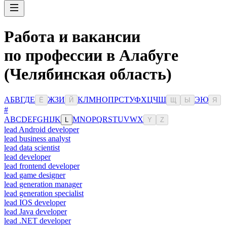
Работа и вакансии
по профессии в Алабуге
(Челябинская область)
А
Б
В
Г
Д
Е
Ж
З
И
К
Л
М
Н
О
П
Р
С
Т
У
Ф
Х
Ц
Ч
Ш
Э
Ю
Ё
Й
Щ
Ы
Я
#
A
B
C
D
E
F
G
H
I
J
K
M
N
O
P
Q
R
S
T
U
V
W
X
L
Y
Z
lead Android developer
lead business analyst
lead data scientist
lead developer
lead frontend developer
lead game designer
lead generation manager
lead generation specialist
lead IOS developer
lead Java developer
lead .NET developer