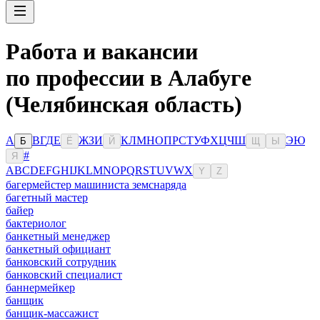
Работа и вакансии
по профессии в Алабуге
(Челябинская область)
А
В
Г
Д
Е
Ж
З
И
К
Л
М
Н
О
П
Р
С
Т
У
Ф
Х
Ц
Ч
Ш
Э
Ю
Б
Ё
Й
Щ
Ы
#
Я
A
B
C
D
E
F
G
H
I
J
K
L
M
N
O
P
Q
R
S
T
U
V
W
X
Y
Z
багермейстер машиниста земснаряда
багетный мастер
байер
бактериолог
банкетный менеджер
банкетный официант
банковский сотрудник
банковский специалист
баннермейкер
банщик
банщик-массажист