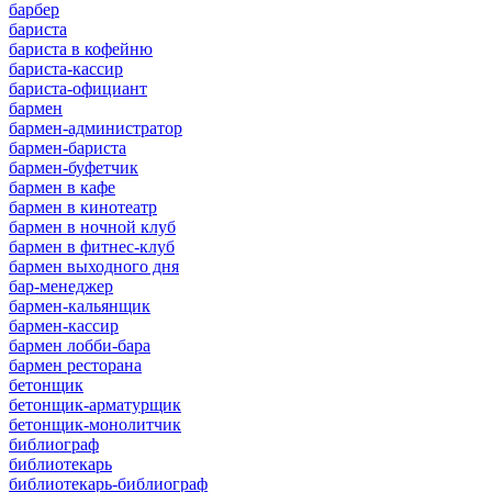
барбер
бариста
бариста в кофейню
бариста-кассир
бариста-официант
бармен
бармен-администратор
бармен-бариста
бармен-буфетчик
бармен в кафе
бармен в кинотеатр
бармен в ночной клуб
бармен в фитнес-клуб
бармен выходного дня
бар-менеджер
бармен-кальянщик
бармен-кассир
бармен лобби-бара
бармен ресторана
бетонщик
бетонщик-арматурщик
бетонщик-монолитчик
библиограф
библиотекарь
библиотекарь-библиограф