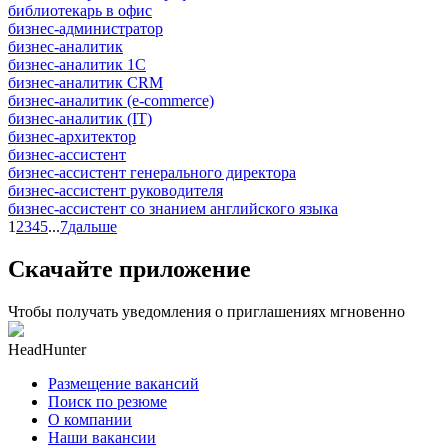
библиотекарь в офис
бизнес-администратор
бизнес-аналитик
бизнес-аналитик 1С
бизнес-аналитик CRM
бизнес-аналитик (e-commerce)
бизнес-аналитик (IT)
бизнес-архитектор
бизнес-ассистент
бизнес-ассистент генерального директора
бизнес-ассистент руководителя
бизнес-ассистент со знанием английского языка
1
2
3
4
5
...
7
дальше
Скачайте приложение
Чтобы получать уведомления о приглашениях мгновенно
HeadHunter
Размещение вакансий
Поиск по резюме
О компании
Наши вакансии