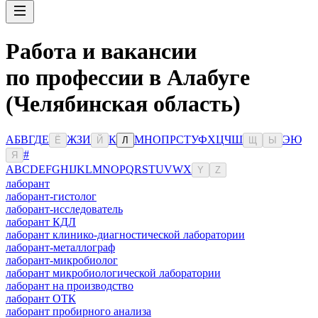
Работа и вакансии
по профессии в Алабуге
(Челябинская область)
А
Б
В
Г
Д
Е
Ж
З
И
К
М
Н
О
П
Р
С
Т
У
Ф
Х
Ц
Ч
Ш
Э
Ю
Ё
Й
Л
Щ
Ы
#
Я
A
B
C
D
E
F
G
H
I
J
K
L
M
N
O
P
Q
R
S
T
U
V
W
X
Y
Z
лаборант
лаборант-гистолог
лаборант-исследователь
лаборант КДЛ
лаборант клинико-диагностической лаборатории
лаборант-металлограф
лаборант-микробиолог
лаборант микробиологической лаборатории
лаборант на производство
лаборант ОТК
лаборант пробирного анализа