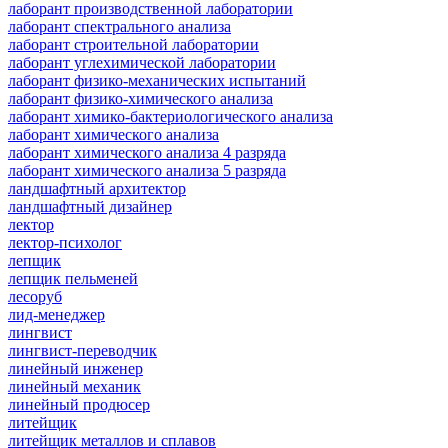
лаборант производственной лаборатории
лаборант спектрального анализа
лаборант строительной лаборатории
лаборант углехимической лаборатории
лаборант физико-механических испытаний
лаборант физико-химического анализа
лаборант химико-бактериологического анализа
лаборант химического анализа
лаборант химического анализа 4 разряда
лаборант химического анализа 5 разряда
ландшафтный архитектор
ландшафтный дизайнер
лектор
лектор-психолог
лепщик
лепщик пельменей
лесоруб
лид-менеджер
лингвист
лингвист-переводчик
линейный инженер
линейный механик
линейный продюсер
литейщик
литейщик металлов и сплавов