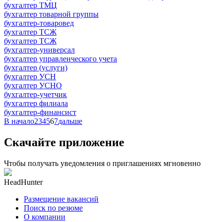
бухгалтер ТМЦ
бухгалтер товарной группы
бухгалтер-товаровед
бухгалтер ТСЖ
бухгалтер ТСЖ
бухгалтер-универсал
бухгалтер управленческого учета
бухгалтер (услуги)
бухгалтер УСН
бухгалтер УСНО
бухгалтер-учетчик
бухгалтер филиала
бухгалтер-финансист
В начало
2
3
4
5
6
7
дальше
Скачайте приложение
Чтобы получать уведомления о приглашениях мгновенно
HeadHunter
Размещение вакансий
Поиск по резюме
О компании