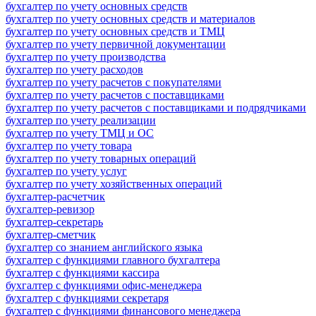
бухгалтер по учету основных средств
бухгалтер по учету основных средств и материалов
бухгалтер по учету основных средств и ТМЦ
бухгалтер по учету первичной документации
бухгалтер по учету производства
бухгалтер по учету расходов
бухгалтер по учету расчетов с покупателями
бухгалтер по учету расчетов с поставщиками
бухгалтер по учету расчетов с поставщиками и подрядчиками
бухгалтер по учету реализации
бухгалтер по учету ТМЦ и ОС
бухгалтер по учету товара
бухгалтер по учету товарных операций
бухгалтер по учету услуг
бухгалтер по учету хозяйственных операций
бухгалтер-расчетчик
бухгалтер-ревизор
бухгалтер-секретарь
бухгалтер-сметчик
бухгалтер со знанием английского языка
бухгалтер с функциями главного бухгалтера
бухгалтер с функциями кассира
бухгалтер с функциями офис-менеджера
бухгалтер с функциями секретаря
бухгалтер с функциями финансового менеджера