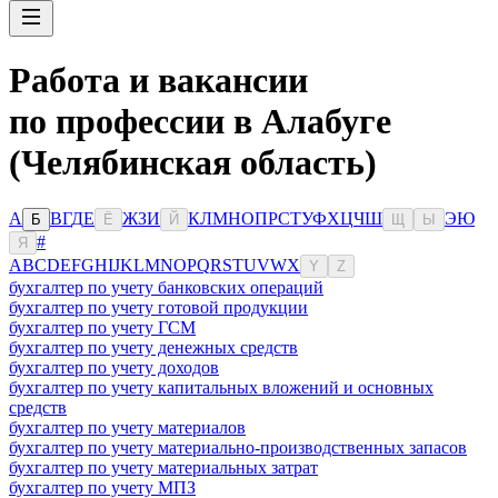
Работа и вакансии
по профессии в Алабуге
(Челябинская область)
А
В
Г
Д
Е
Ж
З
И
К
Л
М
Н
О
П
Р
С
Т
У
Ф
Х
Ц
Ч
Ш
Э
Ю
Б
Ё
Й
Щ
Ы
#
Я
A
B
C
D
E
F
G
H
I
J
K
L
M
N
O
P
Q
R
S
T
U
V
W
X
Y
Z
бухгалтер по учету банковских операций
бухгалтер по учету готовой продукции
бухгалтер по учету ГСМ
бухгалтер по учету денежных средств
бухгалтер по учету доходов
бухгалтер по учету капитальных вложений и основных
средств
бухгалтер по учету материалов
бухгалтер по учету материально-производственных запасов
бухгалтер по учету материальных затрат
бухгалтер по учету МПЗ