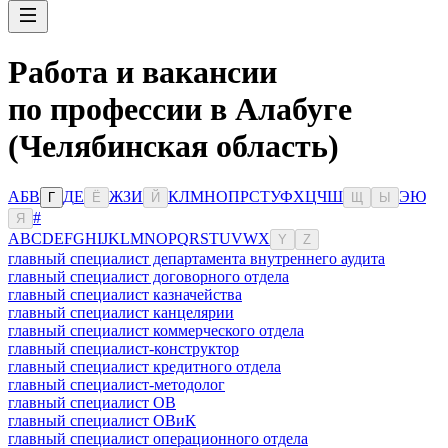
Работа и вакансии
по профессии в Алабуге
(Челябинская область)
А
Б
В
Д
Е
Ж
З
И
К
Л
М
Н
О
П
Р
С
Т
У
Ф
Х
Ц
Ч
Ш
Э
Ю
Г
Ё
Й
Щ
Ы
#
Я
A
B
C
D
E
F
G
H
I
J
K
L
M
N
O
P
Q
R
S
T
U
V
W
X
Y
Z
главный специалист департамента внутреннего аудита
главный специалист договорного отдела
главный специалист казначейства
главный специалист канцелярии
главный специалист коммерческого отдела
главный специалист-конструктор
главный специалист кредитного отдела
главный специалист-методолог
главный специалист ОВ
главный специалист ОВиК
главный специалист операционного отдела