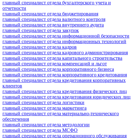
главный специалист отдела бухгалтерского учета и
отчетности
главный специалист отдела бюджетирования
главный специалист отдела валютного контроля
главный специалист отдела внутреннего аудита
главный специалист отдела закупок
главный специалист отдела информационной безопасности
главный специалист отдела информационных технологий
главный специалист отдела кадров
главный специалист отдела кадрового администрирования
главный специалист отдела капитального строительства
главный специалист отдела компенсаций и льгот
главный специалист отдела корпоративного бизнеса
главный специалист отдела корпоративного кредитования
главный специалист отдела кредитования корпоративных
клиентов
главный специалист отдела кредитования физических лиц
главный специалист отдела кредитования юридических лиц
главный специалист отдела логистики
главный специалист отдела маркетинга
главный специалист отдела материально-технического
обеспечения
главный специалист отдела методологии
главный специалист отдела МСФО
главный специалист отдела операционного обслуживания