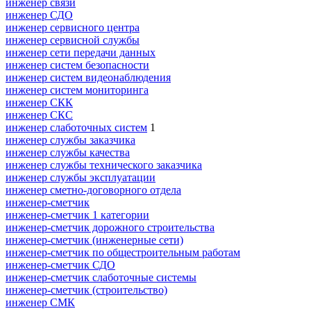
инженер связи
инженер СДО
инженер сервисного центра
инженер сервисной службы
инженер сети передачи данных
инженер систем безопасности
инженер систем видеонаблюдения
инженер систем мониторинга
инженер СКК
инженер СКС
инженер слаботочных систем
1
инженер службы заказчика
инженер службы качества
инженер службы технического заказчика
инженер службы эксплуатации
инженер сметно-договорного отдела
инженер-сметчик
инженер-сметчик 1 категории
инженер-сметчик дорожного строительства
инженер-сметчик (инженерные сети)
инженер-сметчик по общестроительным работам
инженер-сметчик СДО
инженер-сметчик слаботочные системы
инженер-сметчик (строительство)
инженер СМК