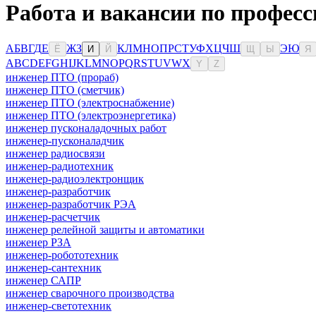
Работа и вакансии по професс
А
Б
В
Г
Д
Е
Ж
З
К
Л
М
Н
О
П
Р
С
Т
У
Ф
Х
Ц
Ч
Ш
Э
Ю
Ё
И
Й
Щ
Ы
Я
A
B
C
D
E
F
G
H
I
J
K
L
M
N
O
P
Q
R
S
T
U
V
W
X
Y
Z
инженер ПТО (прораб)
инженер ПТО (сметчик)
инженер ПТО (электроснабжение)
инженер ПТО (электроэнергетика)
инженер пусконаладочных работ
инженер-пусконаладчик
инженер радиосвязи
инженер-радиотехник
инженер-радиоэлектронщик
инженер-разработчик
инженер-разработчик РЭА
инженер-расчетчик
инженер релейной защиты и автоматики
инженер РЗА
инженер-робототехник
инженер-сантехник
инженер САПР
инженер сварочного производства
инженер-светотехник