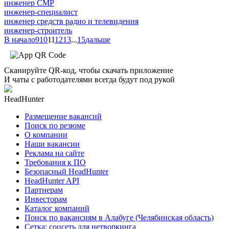
инженер СМР
инженер-специалист
инженер средств радио и телевидения
инженер-строитель
В начало
9
10
11
12
13
...
15
дальше
Сканируйте QR-код, чтобы скачать приложение
И чаты с работодателями всегда будут под рукой
HeadHunter
Размещение вакансий
Поиск по резюме
О компании
Наши вакансии
Реклама на сайте
Требования к ПО
Безопасный HeadHunter
HeadHunter API
Партнерам
Инвесторам
Каталог компаний
Поиск по вакансиям в Алабуге (Челябинская область)
Сетка: соцсеть для нетворкинга