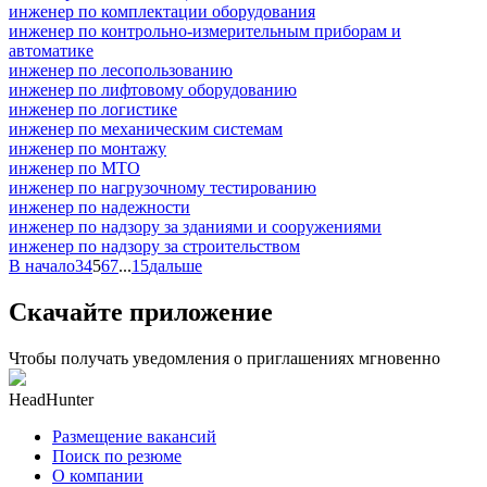
инженер по комплектации оборудования
инженер по контрольно-измерительным приборам и
автоматике
инженер по лесопользованию
инженер по лифтовому оборудованию
инженер по логистике
инженер по механическим системам
инженер по монтажу
инженер по МТО
инженер по нагрузочному тестированию
инженер по надежности
инженер по надзору за зданиями и сооружениями
инженер по надзору за строительством
В начало
3
4
5
6
7
...
15
дальше
Скачайте приложение
Чтобы получать уведомления о приглашениях мгновенно
HeadHunter
Размещение вакансий
Поиск по резюме
О компании