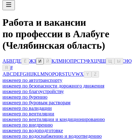
Работа и вакансии
по профессии в Алабуге
(Челябинская область)
А
Б
В
Г
Д
Е
Ж
З
К
Л
М
Н
О
П
Р
С
Т
У
Ф
Х
Ц
Ч
Ш
Э
Ю
Ё
И
Й
Щ
Ы
#
Я
A
B
C
D
E
F
G
H
I
J
K
L
M
N
O
P
Q
R
S
T
U
V
W
X
Y
Z
инженер по автотранспорту
инженер по безопасности дорожного движения
инженер по благоустройству
инженер по бурению
инженер по буровым растворам
инженер по валидации
инженер по вентиляции
инженер по вентиляции и кондиционированию
инженер по внедрению
инженер по водоподготовке
инженер по водоснабжению и водоотведению