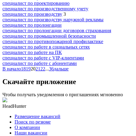
специалист по проектированию
специалист по производственному учету
специалист по производству
3
специалист по производству наружной рекламы
специалист по пролонгации
специалист по пролонгации договоров страхования
специалист по промышленной безопасности
специалист по противопожарной профилактике
специалист по работе в социальных сетях
специалист по работе на ПК
специалист по работе с VIP-клиентами
специалист по работе с абонентами
В начало
18
19
20
21
22
...
36
дальше
Скачайте приложение
Чтобы получать уведомления о приглашениях мгновенно
HeadHunter
Размещение вакансий
Поиск по резюме
О компании
Наши вакансии