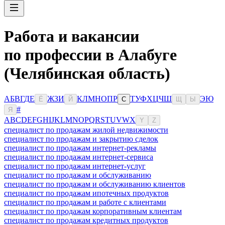
Работа и вакансии
по профессии в Алабуге
(Челябинская область)
А
Б
В
Г
Д
Е
Ж
З
И
К
Л
М
Н
О
П
Р
Т
У
Ф
Х
Ц
Ч
Ш
Э
Ю
Ё
Й
С
Щ
Ы
#
Я
A
B
C
D
E
F
G
H
I
J
K
L
M
N
O
P
Q
R
S
T
U
V
W
X
Y
Z
специалист по продажам жилой недвижимости
специалист по продажам и закрытию сделок
специалист по продажам интернет-рекламы
специалист по продажам интернет-сервиса
специалист по продажам интернет-услуг
специалист по продажам и обслуживанию
специалист по продажам и обслуживанию клиентов
специалист по продажам ипотечных продуктов
специалист по продажам и работе с клиентами
специалист по продажам корпоративным клиентам
специалист по продажам кредитных продуктов